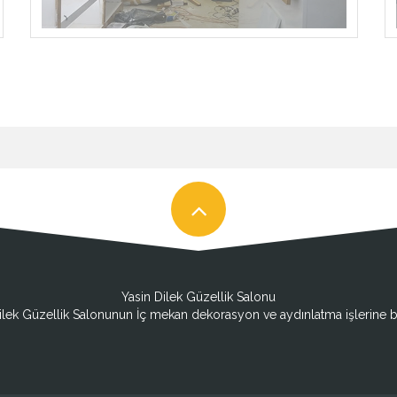
Yasin Dilek Güzellik Salonu
ilek Güzellik Salonunun İç mekan dekorasyon ve aydınlatma işlerine b