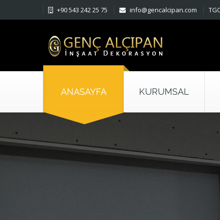
+90 543 242 25 75
info@gencalcipan.com
TGO
ANASAYFA
KURUMSAL